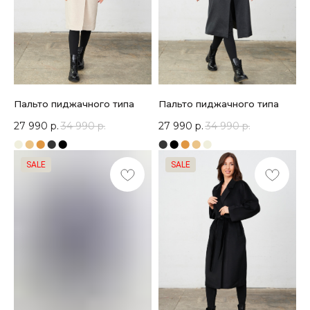
Пальто пиджачного типа
Пальто пиджачного типа
27 990
р.
34 990
р.
27 990
р.
34 990
р.
⬤
⬤
⬤
⬤
⬤
⬤
⬤
⬤
⬤
⬤
SALE
SALE