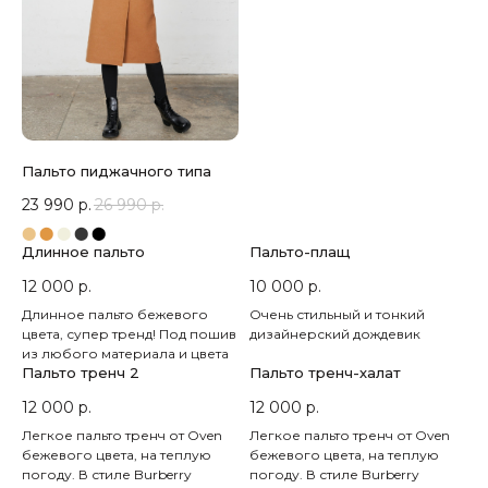
Пальто пиджачного типа
23 990
р.
26 990
р.
⬤
⬤
⬤
⬤
⬤
Длинное пальто
Пальто-плащ
12 000
р.
10 000
р.
Длинное пальто бежевого
Очень стильный и тонкий
цвета, супер тренд! Под пошив
дизайнерский дождевик
из любого материала и цвета
Пальто тренч 2
Пальто тренч-халат
12 000
р.
12 000
р.
Легкое пальто тренч от Oven
Легкое пальто тренч от Oven
бежевого цвета, на теплую
бежевого цвета, на теплую
погоду. В стиле Burberry
погоду. В стиле Burberry