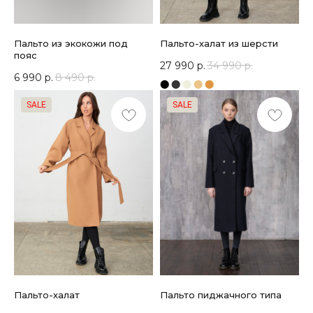
Пальто из экокожи под
Пальто-халат из шерсти
пояс
27 990
р.
34 990
р.
6 990
р.
8 490
р.
⬤
⬤
⬤
⬤
⬤
SALE
SALE
Пальто-халат
Пальто пиджачного типа