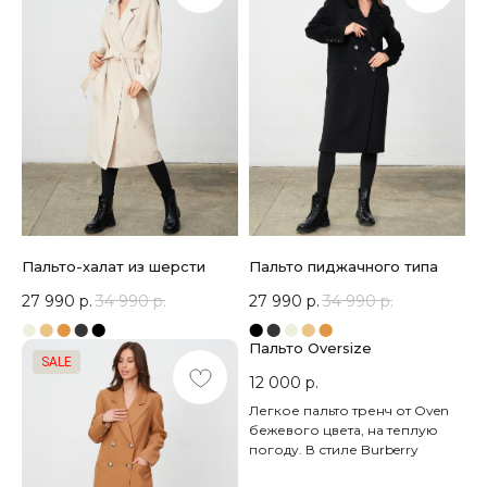
Пальто-халат из шерсти
Пальто пиджачного типа
27 990
р.
34 990
р.
27 990
р.
34 990
р.
⬤
⬤
⬤
⬤
⬤
⬤
⬤
⬤
⬤
⬤
Пальто Oversize
SALE
12 000
р.
Легкое пальто тренч от Oven
бежевого цвета, на теплую
погоду. В стиле Burberry