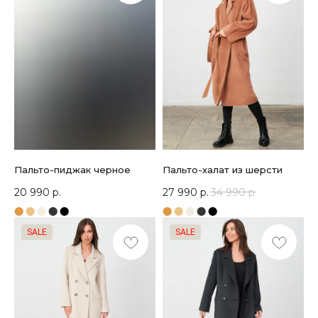
Пальто-пиджак черное
Пальто-халат из шерсти
20 990
р.
27 990
р.
34 990
р.
⬤
⬤
⬤
⬤
⬤
⬤
⬤
⬤
⬤
⬤
SALE
SALE