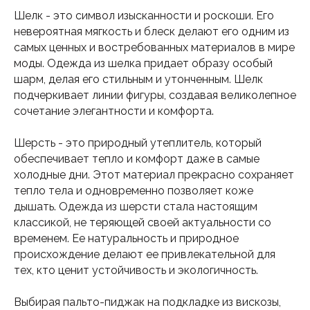
Шелк - это символ изысканности и роскоши. Его
невероятная мягкость и блеск делают его одним из
самых ценных и востребованных материалов в мире
моды. Одежда из шелка придает образу особый
Каталог
Бренд ателье
шарм, делая его стильным и утонченным. Шелк
Шубы
Пошив шубы 6 мерок
подчеркивает линии фигуры, создавая великолепное
Пальто
Пошив шубы 12 мерок
сочетание элегантности и комфорта.
Пуховики
Меховое ателье
Аксессуары
Ателье по ремонту
Шерсть - это природный утеплитель, который
Спортивки
Оптовый пошив
обеспечивает тепло и комфорт даже в самые
холодные дни. Этот материал прекрасно сохраняет
Покупателям
Контакты
тепло тела и одновременно позволяет коже
дышать. Одежда из шерсти стала настоящим
О компании
+7 985 184-32-44
классикой, не теряющей своей актуальности со
Доставка и оплата
ovenfashion@gmail.com
временем. Ее натуральность и природное
Возврат / обмен
происхождение делают ее привлекательной для
Уход
тех, кто ценит устойчивость и экологичность.
Опт
Новости
Выбирая пальто-пиджак на подкладке из вискозы,