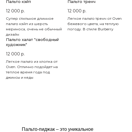
Пальто кэйп
Пальто тренч
12 000
р.
12 000
р.
Супер стильное длинное
Легкое пальто тренч от Oven
пальто кэйп из шерсть
бежевого цвета, на теплую
мериноса, очень не обычный
погоду. В стиле Burberry
дизайн
Пальто халат "свободный
художник"
12 000
р.
Легкое пальто из хлопка от
Oven. Отлично подойдет на
теплое время года под
джинсы и кеды
Пальто-пиджак – это уникальное