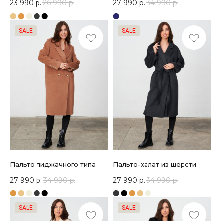
23 990
р.
26 990
р.
27 990
р.
34 990
р.
⬤
⬤
⬤
⬤
⬤
⬤
SALE
SALE
Пальто пиджачного типа
Пальто-халат из шерсти
27 990
р.
34 990
р.
27 990
р.
34 990
р.
⬤
⬤
⬤
⬤
⬤
⬤
⬤
⬤
⬤
⬤
SALE
SALE