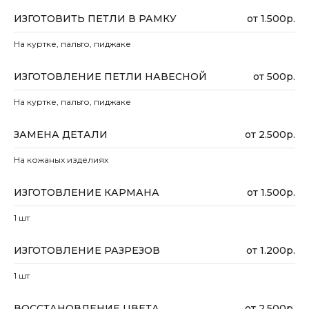
2017-2026 OVEN BRAND
ИЗГОТОВИТЬ ПЕТЛИ В РАМКУ
от 1.500р.
Политика
конфиденциальности
На куртке, пальто, пиджаке
Гарантия магазина
ИЗГОТОВЛЕНИЕ ПЕТЛИ НАВЕСНОЙ
от 500р.
На куртке, пальто, пиджаке
ЗАМЕНА ДЕТАЛИ
от 2.500р.
На кожаных изделиях
ИЗГОТОВЛЕНИЕ КАРМАНА
от 1.500р.
1 шт
ИЗГОТОВЛЕНИЕ РАЗРЕЗОВ
от 1.200р.
1 шт
ВОССТАНОВЛЕНИЕ ЦВЕТА
от 2.500р.