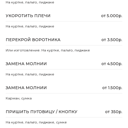
На куртке, пальто, пиджаке
УКОРОТИТЬ ПЛЕЧИ
от 5.000р.
Каталог
Бренд ателье
На куртке, пальто, пиджаке
Шубы
Пошив шубы 6 мерок
ПЕРЕКРОЙ ВОРОТНИКА
от 3.500р.
Пальто
Пошив шубы 12 мерок
Пуховики
Меховое ателье
Или изготовление. На куртке, пальто, пиджаке
Аксессуары
Ателье по ремонту
Спортивки
Оптовый пошив
ЗАМЕНА МОЛНИИ
от 4.500р.
Покупателям
Контакты
На куртке, пальто, пиджаке
О компании
+7 985 184-32-44
ЗАМЕНА МОЛНИИ
от 1.500р.
Доставка и оплата
ovenfashion@gmail.com
Возврат / обмен
Карман, сумка
Уход
ПРИШИТЬ ПУГОВИЦУ / КНОПКУ
от 350р.
Опт
Новости
На куртке, пальто, пиджаке, сумке