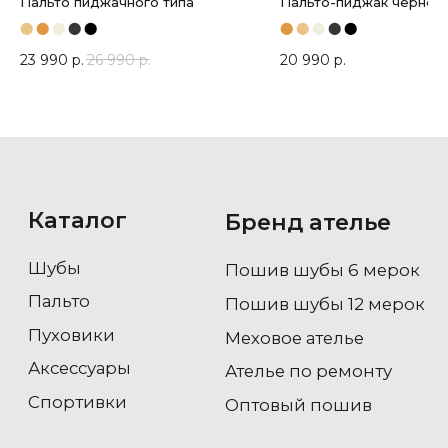
Пальто пиджачного типа
Пальто-пиджак черное
⬤
⬤
⬤
⬤
⬤
⬤
⬤
⬤
⬤
⬤
23 990
р.
26 990
р.
20 990
р.