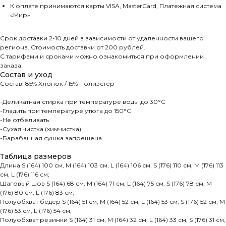
К оплате принимаются карты VISA, MasterCard, Платежная система
«Мир».
Срок доставки 2-10 дней в зависимости от удаленности вашего
региона. Стоимость доставки от 200 рублей.
С тарифами и сроками можно ознакомиться при оформлении
заказа.
Состав и уход
Состав: 85% Хлопок / 15% Полиэстер
-Деликатная стирка при температуре воды до 30°C
-Гладить при температуре утюга до 150°C
-Не отбеливать
-Сухая чистка (химчистка)
-Барабанная сушка запрещена
Таблица размеров
Длина S (164) 100 см, M (164) 103 см, L (164) 106 см, S (176) 110 см, M (176) 113
см, L (176) 116 см;
Шаговый шов S (164) 68 см, M (164) 71 см, L (164) 75 см, S (176) 78 см, M
(176) 80 см, L (176) 83 см;
Полуобхват бёдер S (164) 51 см, M (164) 52 см, L (164) 53 см, S (176) 52 см, M
Каталог
Бренд ателье
(176) 53 см, L (176) 54 см;
Полуобхват резинки S (164) 31 см, M (164) 32 см, L (164) 33 см, S (176) 31 см,
Шубы