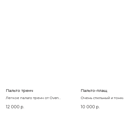
Возврат / обмен
Уход
Опт
Новости
2017-2026 OVEN BRAND
Политика
конфиденциальности
Гарантия магазина
Пальто тренч
Пальто-плащ
Легкое пальто тренч от Oven
Очень стильный и тонкий
бежевого цвета, на теплую
дизайнерский дождевик
12 000
р.
10 000
р.
погоду. В стиле Burberry