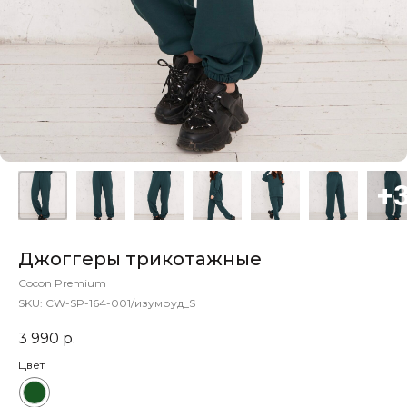
Джоггеры трикотажные
Cocon Premium
SKU:
CW-SP-164-001/изумруд_S
3 990
р.
Цвет