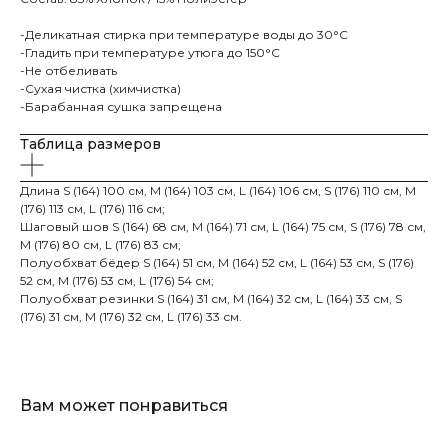
-Деликатная стирка при температуре воды до 30°C
-Гладить при температуре утюга до 150°C
-Не отбеливать
-Сухая чистка (химчистка)
-Барабанная сушка запрещена
Таблица размеров
Каталог
Бренд ателье
Длина S (164) 100 см, M (164) 103 см, L (164) 106 см, S (176) 110 см, M
(176) 113 см, L (176) 116 см;
Шубы
Пошив шубы 6 мерок
Шаговый шов S (164) 68 см, M (164) 71 см, L (164) 75 см, S (176) 78 см,
M (176) 80 см, L (176) 83 см;
Пальто
Пошив шубы 12 мерок
Полуобхват бёдер S (164) 51 см, M (164) 52 см, L (164) 53 см, S (176)
Пуховики
Меховое ателье
52 см, M (176) 53 см, L (176) 54 см;
Аксессуары
Ателье по ремонту
Полуобхват резинки S (164) 31 см, M (164) 32 см, L (164) 33 см, S
(176) 31 см, M (176) 32 см, L (176) 33 см.
Спортивки
Оптовый пошив
Покупателям
Контакты
О компании
+7 985 184-32-44
Вам может понравиться
Доставка и оплата
ovenfashion@gmail.com