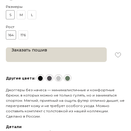
Размеры
S
M
L
Рост
164
176
Заказать пошив
⬤
⬤
⬤
⬤
Другие цвета:
Джоггеры без начеса — минималистичные и комфортные
брюки, в которых можно не только гулять, но и заниматься
спортом. Мягкий, приятный на ощупь футер отлично дышит, не
перегревает кожу и не требует особого ухода. Можно
составить комплект с толстовкой из нашей коллекции.
Сделано в России.
Детали