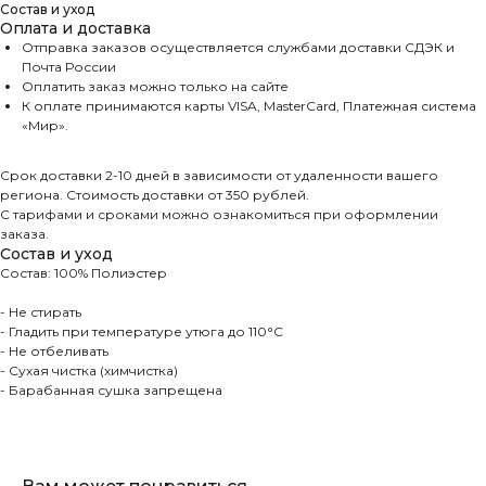
Состав и уход
Оплата и доставка
Отправка заказов осуществляется службами доставки СДЭК и
Почта России
Оплатить заказ можно только на сайте
К оплате принимаются карты VISA, MasterCard, Платежная система
«Мир».
Срок доставки 2-10 дней в зависимости от удаленности вашего
региона. Стоимость доставки от 350 рублей.
Каталог
Бренд ателье
С тарифами и сроками можно ознакомиться при оформлении
заказа.
Шубы
Пошив шубы 6 мерок
Состав и уход
Пальто
Состав: 100% Полиэстер
Пошив шубы 12 мерок
Пуховики
Меховое ателье
- Не стирать
Аксессуары
Ателье по ремонту
- Гладить при температуре утюга до 110°C
Спортивки
- Не отбеливать
Оптовый пошив
- Сухая чистка (химчистка)
- Барабанная сушка запрещена
Покупателям
Контакты
О компании
+7 985 184-32-44
Доставка и оплата
ovenfashion@gmail.com