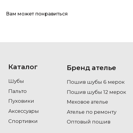
Аксессуары
Ателье по ремонту
Спортивки
Оптовый пошив
Вам может понравиться
Покупателям
Контакты
О компании
+7 985 184-32-44
Доставка и оплата
ovenfashion@gmail.com
Возврат / обмен
Уход
Опт
Новости
2017-2026 OVEN BRAND
Политика
конфиденциальности
Гарантия магазина