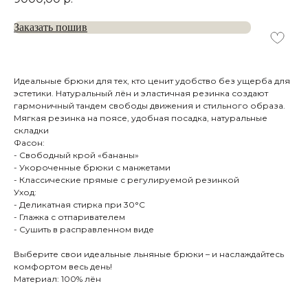
Заказать пошив
Идеальные брюки для тех, кто ценит удобство без ущерба для
эстетики. Натуральный лён и эластичная резинка создают
гармоничный тандем свободы движения и стильного образа.
Мягкая резинка на поясе, удобная посадка, натуральные
складки
Фасон:
- Свободный крой «бананы»
- Укороченные брюки с манжетами
- Классические прямые с регулируемой резинкой
Уход:
- Деликатная стирка при 30°C
- Глажка с отпаривателем
- Сушить в расправленном виде
Каталог
Бренд ателье
Выберите свои идеальные льняные брюки – и наслаждайтесь
Шубы
комфортом весь день!
Пошив шубы 6 мерок
Материал: 100% лён
Пальто
Пошив шубы 12 мерок
Пуховики
Меховое ателье