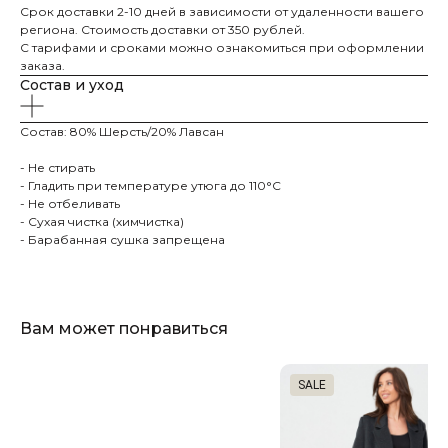
Срок доставки 2-10 дней в зависимости от удаленности вашего
региона. Стоимость доставки от 350 рублей.
С тарифами и сроками можно ознакомиться при оформлении
заказа.
Состав и уход
Каталог
Состав: 80% Шерсть/20% Лавсан
Бренд ателье
Шубы
- Не стирать
Пошив шубы 6 мерок
- Гладить при температуре утюга до 110°C
Пальто
Пошив шубы 12 мерок
- Не отбеливать
Пуховики
Меховое ателье
- Сухая чистка (химчистка)
Аксессуары
- Барабанная сушка запрещена
Ателье по ремонту
Спортивки
Оптовый пошив
Покупателям
Контакты
Вам может понравиться
О компании
+7 985 184-32-44
Доставка и оплата
ovenfashion@gmail.com
SALE
Возврат / обмен
Уход
Опт