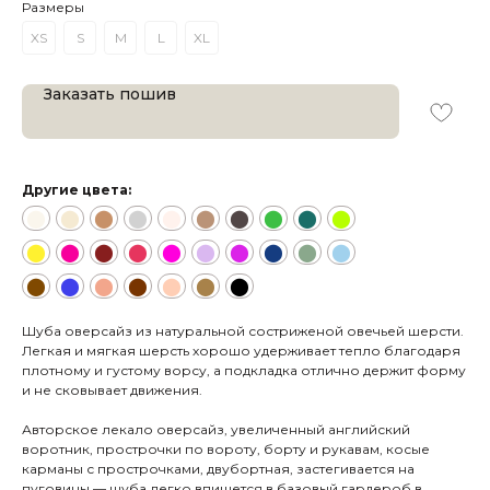
Размеры
XS
S
M
L
XL
Заказать пошив
Другие цвета:
⬤
⬤
⬤
⬤
⬤
⬤
⬤
⬤
⬤
⬤
⬤
⬤
⬤
⬤
⬤
⬤
⬤
⬤
⬤
⬤
⬤
⬤
⬤
⬤
⬤
⬤
⬤
Шуба оверсайз из натуральной состриженой овечьей шерсти.
Легкая и мягкая шерсть хорошо удерживает тепло благодаря
плотному и густому ворсу, а подкладка отлично держит форму
и не сковывает движения.
Авторское лекало оверсайз, увеличенный английский
воротник, прострочки по вороту, борту и рукавам, косые
карманы с прострочками, двубортная, застегивается на
пуговицы — шуба легко впишется в базовый гардероб в