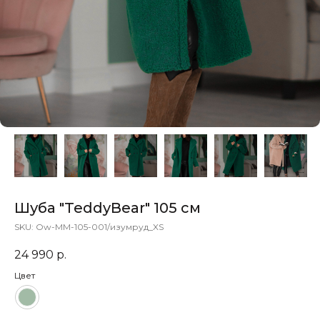
Шуба "TeddyBear" 105 см
SKU:
Ow-MM-105-001/изумруд_XS
24 990
р.
Цвет