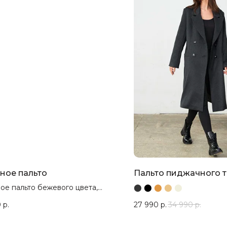
ное пальто
Пальто пиджачного 
ое пальто бежевого цвета,
⬤
⬤
⬤
⬤
⬤
 тренд! Под пошив из любого
0
р.
27 990
р.
34 990
р.
иала и цвета