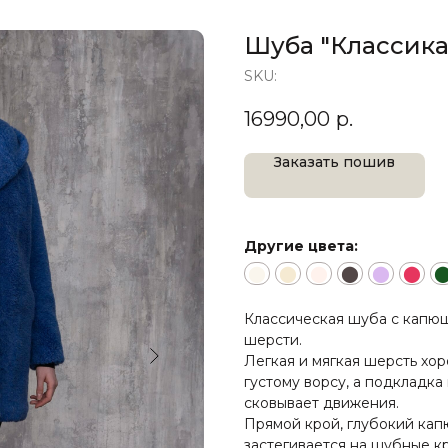
Шуба "Классика
SKU:
16990,00
р.
Заказать пошив
Другие цвета:
⬤
⬤
⬤
⬤
⬤
⬤
Классическая шуба с капю
шерсти.
Легкая и мягкая шерсть хо
густому ворсу, а подкладк
сковывает движения.
Прямой крой, глубокий кап
застегивается на шубные к