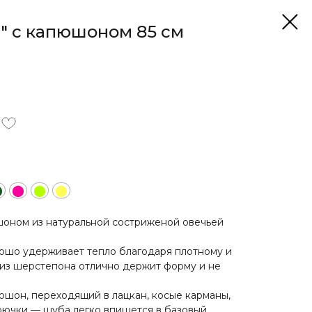
" с капюшоном 85 см
⬤
⬤
⬤
⬤
шоном из натуральной состриженой овечьей
рошо удерживает тепло благодаря плотному и
а из шерстепона отлично держит форму и не
юшон, переходящий в лацкан, косые карманы,
рючки — шуба легко впишется в базовый