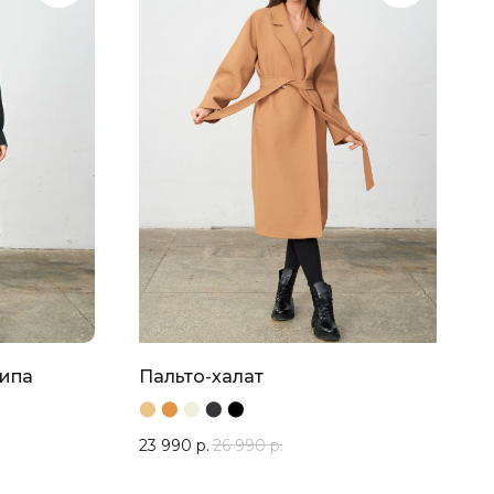
типа
Пальто-халат
⬤
⬤
⬤
⬤
⬤
23 990
р.
26 990
р.