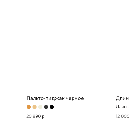
Пальто-пиджак черное
Длин
⬤
⬤
⬤
⬤
⬤
Длинн
супер
20 990
р.
12 00
матер