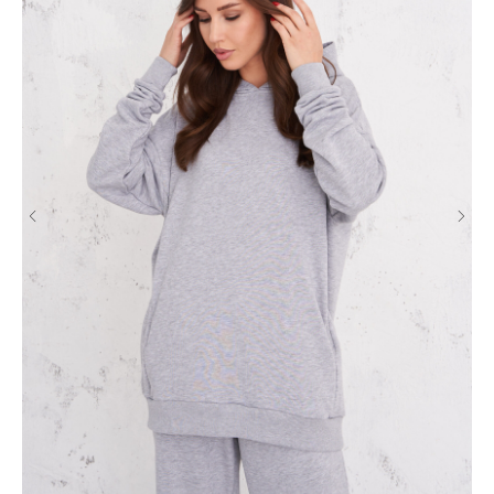
Каталог
Бренд ателье
Шубы
Пошив шубы 6 мерок
Пальто
Пошив шубы 12 мерок